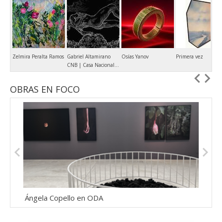
Zelmira Peralta Ramos
Gabriel Altamirano
Osías Yanov
Primera vez
CNB | Casa Nacional del Bicentenario
OBRAS EN FOCO
Ángela Copello en ODA
Perf