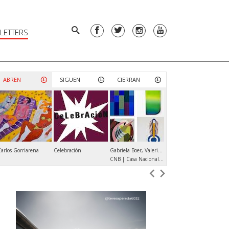
LETTERS
ABREN
SIGUEN
CIERRAN
arlos Gorriarena
Celebración
Gabriela Boer, Valeria Calvo, Verónica Di Toro, María Elisa Luna
Andrés Denegri
Ja
CNB | Casa Nacional del Bicentenario
ROLF ART | Productora de Arte