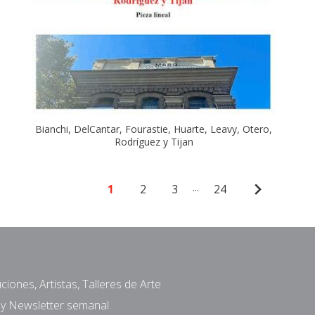
Bianchi, DelCantar, Fourastie, Huarte, Leavy, Otero,
Rodríguez y Tijan
...
1
2
3
24
ciones, Artistas, Talleres de Arte
a y Newsletter semanal