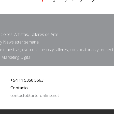
1
2
3
6
ciones, Artistas, Talleres de Arte
a y Newsletter semanal
muestras, eventos, cursos y talleres, convocatorias y presen
 Marketing Digital
+54 11 5350 5663
Contacto
contacto@arte-online.net