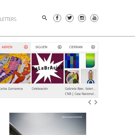
LETTERS
ABREN
SIGUEN
CIERRAN
arlos Gorriarena
Celebración
Gabriela Boer, Valeria Calvo, Verónica Di Toro, María Elisa Luna
Andrés Denegri
Ja
CNB | Casa Nacional del Bicentenario
ROLF ART | Productora de Arte