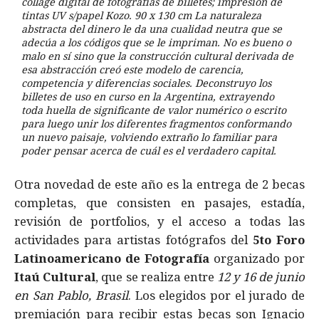
collage digital de fotografías de billetes; impresión de
tintas UV s/papel Kozo. 90 x 130 cm La naturaleza
abstracta del dinero le da una cualidad neutra que se
adecúa a los códigos que se le impriman. No es bueno o
malo en sí sino que la construcción cultural derivada de
esa abstracción creó este modelo de carencia,
competencia y diferencias sociales. Deconstruyo los
billetes de uso en curso en la Argentina, extrayendo
toda huella de significante de valor numérico o escrito
para luego unir los diferentes fragmentos conformando
un nuevo paisaje, volviendo extraño lo familiar para
poder pensar acerca de cuál es el verdadero capital.
Otra novedad de este año es la entrega de 2 becas
completas, que consisten en pasajes, estadía,
revisión de portfolios, y el acceso a todas las
actividades para artistas fotógrafos del
5to Foro
Latinoamericano de Fotografía
organizado por
Itaú Cultural
, que se realiza entre
12 y 16 de junio
en San Pablo, Brasil
. Los elegidos por el jurado de
premiación para recibir estas becas son Ignacio