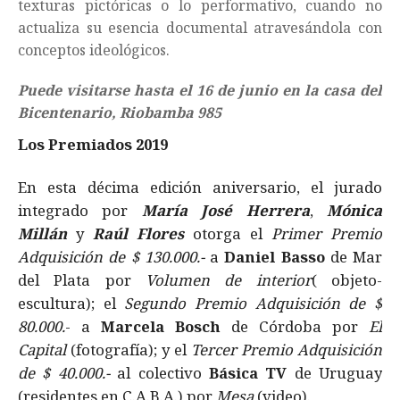
texturas pictóricas o lo performativo, cuando no
actualiza su esencia documental atravesándola con
conceptos ideológicos.
Puede visitarse hasta el 16 de junio en la casa del
Bicentenario, Riobamba 985
Los Premiados 2019
En esta décima edición aniversario, el jurado
integrado por
María José Herrera
,
Mónica
Millán
y
Raúl Flores
otorga el
Primer Premio
Adquisición de $ 130.000.-
a
Daniel Basso
de Mar
del Plata por
Volumen de interior
( objeto-
escultura); el
Segundo Premio Adquisición de $
80.000.
- a
Marcela Bosch
de Córdoba por
El
Capital
(fotografía); y el
Tercer Premio Adquisición
de $ 40.000.-
al colectivo
Básica TV
de Uruguay
(residentes en C.A.B.A.) por
Mesa
(video).