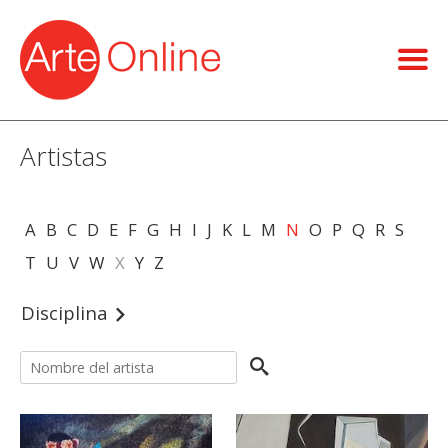
Artistas
A
B
C
D
E
F
G
H
I
J
K
L
M
N
O
P
Q
R
S
T
U
V
W
X
Y
Z
Disciplina