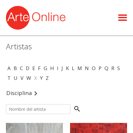
Artistas
A
B
C
D
E
F
G
H
I
J
K
L
M
N
O
P
Q
R
S
T
U
V
W
X
Y
Z
Disciplina