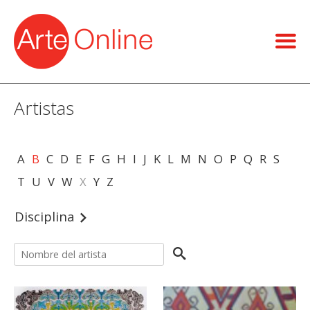
Artistas
A
B
C
D
E
F
G
H
I
J
K
L
M
N
O
P
Q
R
S
T
U
V
W
X
Y
Z
Disciplina