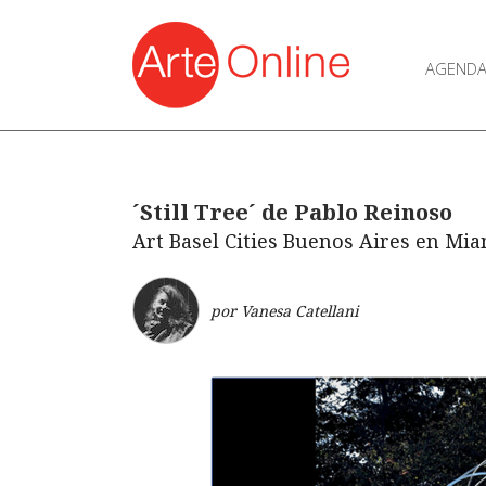
AGEND
´Still Tree´ de Pablo Reinoso
Art Basel Cities Buenos Aires en Mi
por Vanesa Catellani