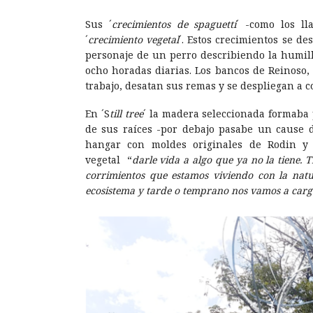
Sus ´
crecimientos de spaguetti
´ -como los ll
´
crecimiento vegetal
´. Estos crecimientos se d
personaje de un perro describiendo la humil
ocho horadas diarias. Los bancos de Reinoso,
trabajo, desatan sus remas y se despliegan a c
En ´S
till tree
´ la madera seleccionada formaba
de sus raíces -por debajo pasabe un cause d
hangar con moldes originales de Rodin y 
vegetal “
darle vida a algo que ya no la tiene. T
corrimientos que estamos viviendo con la nat
ecosistema y tarde o temprano nos vamos a carg