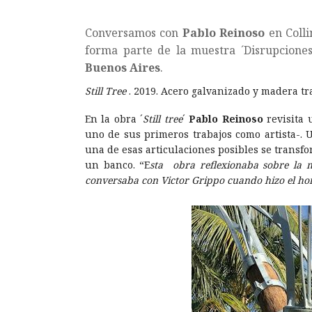
Conversamos con
Pablo Reinoso
en Colli
forma parte de la muestra ´Disrupcione
Buenos Aires
.
Still Tree
. 2019. Acero galvanizado y madera tr
En la obra ´
Still tree
´
Pablo Reinoso
revisita 
uno de sus primeros trabajos como artista-. 
una de esas articulaciones posibles se transf
un banco. “E
sta obra reflexionaba sobre la 
conversaba con Victor Grippo cuando hizo el ho