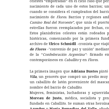
celestes “empotradas” en el cielo raso que per
nacimiento de cada uno de estos barrios; un
cuando se considera el cumpleaños del barr
nacimiento de
Flores
. Barrios y regiones a
Camino Real del Noroeste”
, que unía el puert
estrellas fueron reemplazados por fechas, co
Estos planisferios celestes están rodeados 
históricas, comenzando por la primera fun
archivo de
Ulrico Schmidll
-cronista que viaj
de Flores
-"convenio de paz y unión" mediante
de la “
Confederación Argentina”
- firmado e
contemporáneos en
Caballito
y en
Flores.
La primera imagen que
Adriana Bustos
pintó 
Vila
, un genovés que compró un predio muy gr
un caballito de latón proveniente del mas
nombre del barrio de
Caballito
.
Mujeres, feministas, luchadoras y aguerrid
Moreau de Justo,
médica, socialista y ge
fundado en Caballito. Se suman otras heroín
Azurduy
y
María Remedios del Valle
, afro