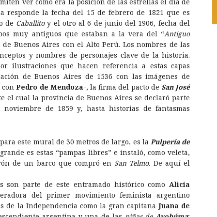
miten ver cómo era la posición de las estrellas el día de
a responde la fecha del 15 de febrero de 1821 que es
io de
Caballito
y el otro al 6 de junio del 1906, fecha del
mbos muy antiguos que estaban a la vera del “
Antiguo
o de Buenos Aires con el Alto Perú. Los nombres de las
nceptos y nombres de personajes clave de la historia.
por ilustraciones que hacen referencia a estas capas
dación de Buenos Aires de 1536 con las imágenes de
ó con
Pedro de Mendoza
-, la firma del pacto de
San José
 el cual la provincia de Buenos Aires se declaró parte
n noviembre de 1859 y, hasta historias de fantasmas
para este mural de 30 metros de largo, es la
Pulpería de
ande es estas “pampas libres” e instaló, como veleta,
carón de un barco que compró en
San Telmo.
De aquí el
as son parte de este entramado histórico como
Alicia
neradora del primer movimiento feminista argentino
as de la Independencia como la gran capitana
Juana de
descendiente argentina y una de las
niñas de
Ayohúma
;