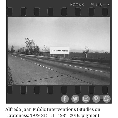
Alfredo Jaar. Public Interventions (Studies on
Happiness: 1979-81) - H . 1981- 2016. pigment