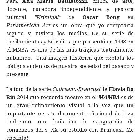
Para
Ana María Battistozzi
,
crítica de arte,
docente, curadora independdiente y gestora
cultural
"Kriminal"
de
Oscar Bony
en
Panamerican Art
es un obra que yo compraría
seguro si tuviera los medios. De su serie de
Fusilamientos y Suicidios que presentó en 1998 en
el MNBA es una de las más trágicas teatralmente
hablando. Una imagen histórica que explota los
códigos violentos de nuestra sociedad del pasado y
presente
La foto de la serie
Codreano-Brancusi
de
Flavia Da
Rin
2014 que recuerdo mostró en el
MAMBA
es de
un gran refinamiento visual a la vez que un
importante rescate documento- ficcional de Liza
Codreanu, una bailarina de vanguardia de
comienzos del s. XX su estudio con Brancusi. Me
encanta!