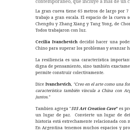
contemporáneo, que incluye a más de un ce
La gran cueva tiene 65 metros de largo por 7
trabajo a gran escala. El espacio de la cueva 
Chengdu y Zhang Xiang y Tang Yong, de Chongq
Todos trabajaron con luz.
Cecilia Ivanchevich
decidió hacer una poder
Chino para superar los problemas y avanzar ha
La resiliencia es una característica importan
digna de pensamiento, sino también exactamen
permite construir colectivamente.
Dice
Ivanchevich
,
"Creo en el arte como una fo
característica también vincula a China con A
juntos."
Tambien agrega "
515 Art Creation Cave
"
es pr
un lugar de paz. Convierte un lugar de def
historia está estrechamente relacionada con 
En Argentina tenemos muchos espacios y proye