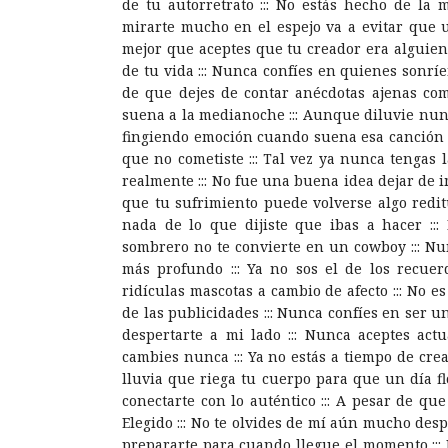
de tu autorretrato ::: No estás hecho de la
mirarte mucho en el espejo va a evitar que un
mejor que aceptes que tu creador era alguien 
de tu vida ::: Nunca confíes en quienes sonríe
de que dejes de contar anécdotas ajenas como
suena a la medianoche ::: Aunque diluvie nunca
fingiendo emoción cuando suena esa canción :
que no cometiste ::: Tal vez ya nunca tengas
realmente ::: No fue una buena idea dejar de im
que tu sufrimiento puede volverse algo redit
nada de lo que dijiste que ibas a hacer :::
sombrero no te convierte en un cowboy ::: Nu
más profundo ::: Ya no sos el de los recuer
ridículas mascotas a cambio de afecto ::: No e
de las publicidades ::: Nunca confíes en ser u
despertarte a mi lado ::: Nunca aceptes actu
cambies nunca ::: Ya no estás a tiempo de cre
lluvia que riega tu cuerpo para que un día fl
conectarte con lo auténtico ::: A pesar de q
Elegido ::: No te olvides de mí aún mucho des
prepararte para cuando llegue el momento ::: N