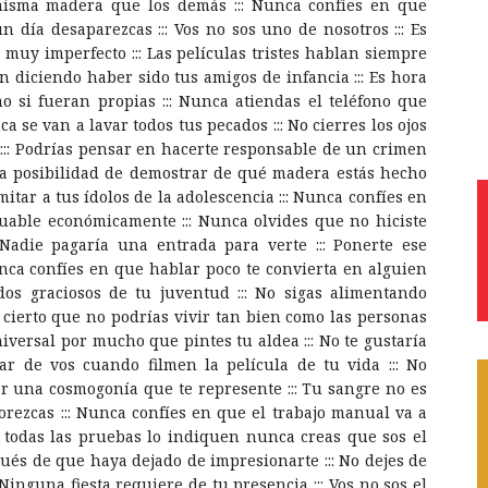
 misma madera que los demás ::: Nunca confíes en que
 día desaparezcas ::: Vos no sos uno de nosotros ::: Es
muy imperfecto ::: Las películas tristes hablan siempre
n diciendo haber sido tus amigos de infancia ::: Es hora
 si fueran propias ::: Nunca atiendas el teléfono que
 se van a lavar todos tus pecados ::: No cierres los ojos
:: Podrías pensar en hacerte responsable de un crimen
 la posibilidad de demostrar de qué madera estás hecho
itar a tus ídolos de la adolescencia ::: Nunca confíes en
uable económicamente ::: Nunca olvides que no hiciste
 Nadie pagaría una entrada para verte ::: Ponerte ese
nca confíes en que hablar poco te convierta en alguien
dos graciosos de tu juventud ::: No sigas alimentando
s cierto que no podrías vivir tan bien como las personas
niversal por mucho que pintes tu aldea ::: No te gustaría
ar de vos cuando filmen la película de tu vida ::: No
ar una cosmogonía que te represente ::: Tu sangre no es
orezcas ::: Nunca confíes en que el trabajo manual va a
ue todas las pruebas lo indiquen nunca creas que sos el
pués de que haya dejado de impresionarte ::: No dejes de
inguna fiesta requiere de tu presencia ::: Vos no sos el