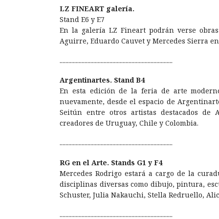
LZ FINEART galería.
Stand E6 y E7
En la galería LZ Fineart podrán verse obras
Aguirre, Eduardo Cauvet y Mercedes Sierra ent
.............................................................................
Argentinartes. Stand B4
En esta edición de la feria de arte moder
nuevamente, desde el espacio de Argentinarte
Seitún entre otros artistas destacados de 
creadores de Uruguay, Chile y Colombia.
.............................................................................
RG en el Arte. Stands G1 y F4
Mercedes Rodrigo estará a cargo de la curadu
disciplinas diversas como dibujo, pintura, es
Schuster, Julia Nakauchi, Stella Redruello, Ali
.............................................................................