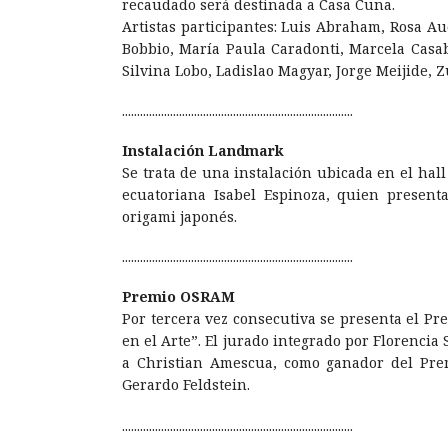
recaudado será destinada a Casa Cuna.
Artistas participantes: Luis Abraham, Rosa Au
Bobbio, María Paula Caradonti, Marcela Casabur
Silvina Lobo, Ladislao Magyar, Jorge Meijide,
.............................................................................
Instalación Landmark
Se trata de una instalación ubicada en el hall 
ecuatoriana Isabel Espinoza, quien presen
origami japonés.
.............................................................................
Premio OSRAM
Por tercera vez consecutiva se presenta el Pr
en el Arte”. El jurado integrado por Florenci
a Christian Amescua, como ganador del Pre
Gerardo Feldstein.
.............................................................................