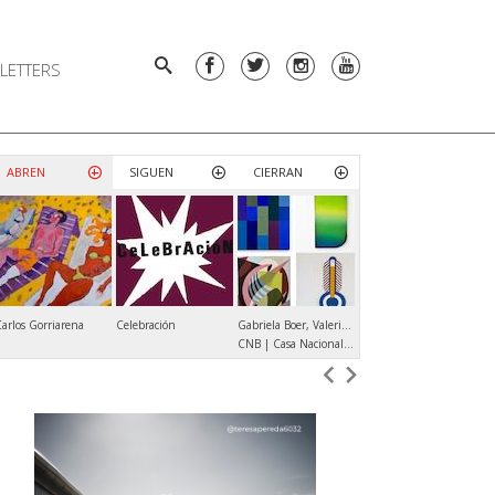
LETTERS
ABREN
SIGUEN
CIERRAN
arlos Gorriarena
Celebración
Gabriela Boer, Valeria Calvo, Verónica Di Toro, María Elisa Luna
Andrés Denegri
Ja
CNB | Casa Nacional del Bicentenario
ROLF ART | Productora de Arte