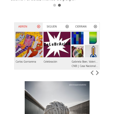
ABREN
SIGUEN
CIERRAN
Carlos Gorriarena
Celebración
Gabriela Boer, Valeria Calvo, Verónica Di Toro, María Elisa Luna
Andrés Dene
CNB | Casa Nacional del Bicentenario