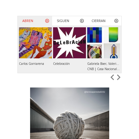
ABREN
SIGUEN
CIERRAN
Carlos Gorriarena
Celebración
Gabriela Boer, Valeria Calvo, Verónica Di Toro, María Elisa Luna
Andrés Dene
CNB | Casa Nacional del Bicentenario