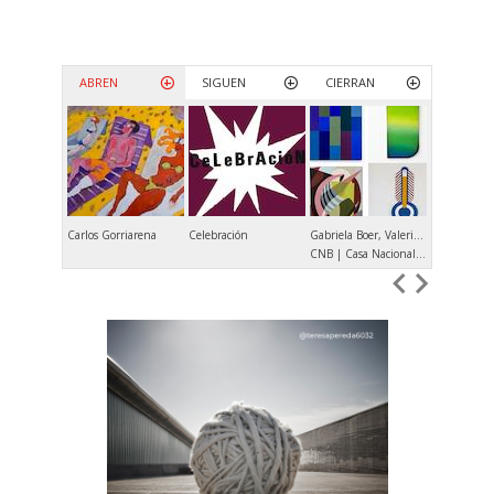
ABREN
SIGUEN
CIERRAN
Carlos Gorriarena
Celebración
Gabriela Boer, Valeria Calvo, Verónica Di Toro, María Elisa Luna
Andrés Dene
CNB | Casa Nacional del Bicentenario