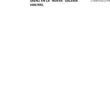
SÁENZ EN LA “NUEVA” GALERÍA
Creencia y m
VAN RIEL