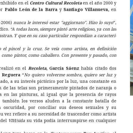
 exhibido en el
Centro Cultural Recoleta
en el año 2000 y
por
Pablo León de la Barra
y
Santiago Villanueva,
en
-2006)
nunca le interesó estar "aggiornato". Hizo lo suyo
”,
dico.
“A todas luces, siempre pintó arte religioso, ya con las
tran. Y que en su caso particular respondí­an a caracterí­
 pincel y la cruz. Se veí­a como artista, en definición
 como pintor, como caballero. Con presente y pasado, con
realizó en el
Recoleta
, García Sáenz
había citado dos
l Reguera
“
No quiero volverme sombra, quiero ser luz y
ado, a su interés pictórico por la luz, una constante en
n de las telas son primeramente pintados de naranja o
 en las pinturas, al igual que la presencia de rayos
también los versos aluden a la constante batalla de
a oscuridad, por conciliar sus deseos sexuales y su
 su vez refiere a su necesidad de trascender como artista
 del
VIH/sida
su vida podía interrumpirse en cualquier