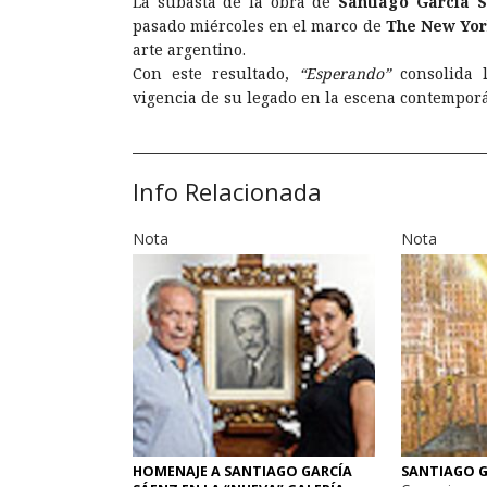
La subasta de la obra de
Santiago García 
pasado miércoles en el marco de
The New Yor
arte argentino.
Con este resultado,
“Esperando”
consolida l
vigencia de su legado en la escena contempor
Info Relacionada
Nota
Nota
HOMENAJE A SANTIAGO GARCÍA
SANTIAGO G