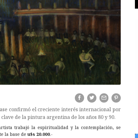
se confirmó el creciente interés internacional por
a clave de la pintura argentina de los años 80 y 90.
rtista trabajó la espiritualidad y la contemplación, se
e la base de
u$s 20.000
.-