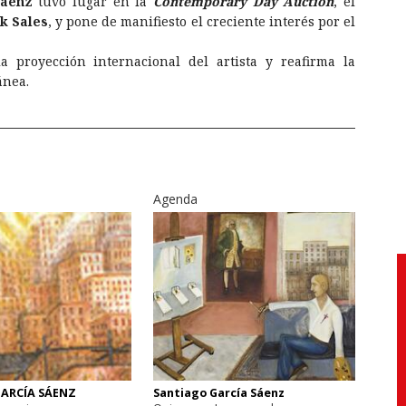
Sáenz
tuvo lugar en la
Contemporary Day Auction
, el
k Sales
, y pone de manifiesto el creciente interés por el
a proyección internacional del artista y reafirma la
ánea.
Agenda
ARCÍA SÁENZ
Santiago García Sáenz