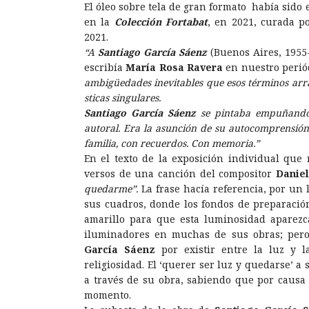
El óleo sobre tela de gran formato había sido
en la
Colección Fortabat
, en 2021, curada 
2021.
“A
Santiago Garcí­a Sáenz
(Buenos Aires, 1955
escribía
María Rosa Ravera
en nuestro perió
ambigüedades inevitables que esos términos arras
sticas singulares.
Santiago Garcí­a Sáenz
se pintaba empuñando el
autoral. Era la asunción de su autocomprensión
familia, con recuerdos. Con memoria.”
En el texto de la exposición individual que 
versos de una canción del compositor
Danie
quedarme”.
La frase hacía referencia, por un l
sus cuadros, donde los fondos de preparació
amarillo para que esta luminosidad aparezca
iluminadores en muchas de sus obras; pero 
García Sáenz
por existir entre la luz y l
religiosidad. El ‘querer ser luz y quedarse’ a
a través de su obra, sabiendo que por causa
momento.