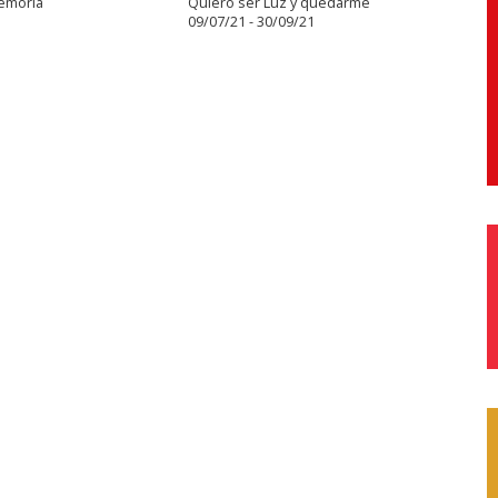
emoria
Quiero ser Luz y quedarme
09/07/21 - 30/09/21