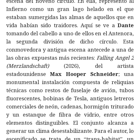
escena del noveno círculo. En ella, representó al
Infierno como un gran lago helado en el que
estaban sumergidas las almas de aquellos que en
vida habían sido traidores. Aquí se ve a
Dante
tomando del cabello a uno de ellos en el Antenora,
la segunda división de dicho círculo. Esta
conmovedora y antigua escena antecede a una de
las obras expuestas más recientes:
Falling Angel 2
(Merzlandschaft)
(2026), del artista
estadounidense
Max Hooper Schneider
; una
monumental instalación compuesta de reliquias
técnicas como restos de fuselaje de avión, tubos
fluorescentes, bobinas de Tesla, antiguos letreros
comerciales de neón, cadenas, hormigón triturado
y un estanque de fibra de vidrio, entre otros
elementos distinguibles. El conjunto alcanza a
generar un clima desestabilizante. Para el autor, lo
escenificado se trata de un “trans-habitat”, un