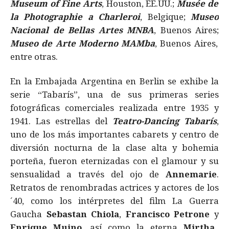
Museum of Fine Arts
, Houston, EE.UU.;
Musée de
la Photographie a Charleroi
, Belgique;
Museo
Nacional de Bellas Artes MNBA
, Buenos Aires;
Museo de Arte Moderno MAMba
, Buenos Aires,
entre otras.
En la Embajada Argentina en Berlin se exhibe la
serie “Tabarís”, una de sus primeras series
fotográficas comerciales realizada entre 1935 y
1941. Las estrellas del
Teatro-Dancing Tabarís
,
uno de los más importantes cabarets y centro de
diversión nocturna de la clase alta y bohemia
porteña, fueron eternizadas con el glamour y su
sensualidad a través del ojo de
Annemarie
.
Retratos de renombradas actrices y actores de los
´40, como los intérpretes del film La Guerra
Gaucha
Sebastan Chiola
,
Francisco Petrone
y
Enrique Muino
, así como la eterna
Mirtha