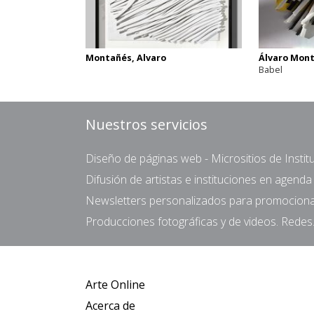
Montañés, Alvaro
Álvaro Mon
Babel
Nuestros servicios
Diseño de páginas web - Micrositios de Institu
Difusión de artistas e instituciones en agend
Newsletters personalizados para promocionar 
Producciones fotográficas y de videos. Redes.
Arte Online
Acerca de