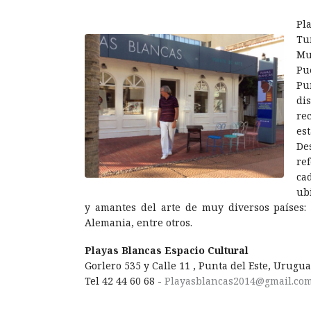
Pl
Tu
Muy
Pu
Pu
dis
re
es
De
re
cad
ub
y amantes del arte de muy diversos países: B
Alemania, entre otros.
Playas Blancas Espacio Cultural
Gorlero 535 y Calle 11 , Punta del Este, Urugu
Tel 42 44 60 68 -
Playasblancas2014@gmail.co
......................................