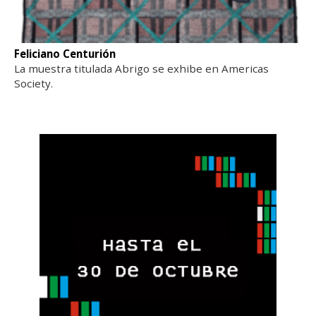
Feliciano Centurión
La muestra titulada Abrigo se exhibe en Americas
Society.