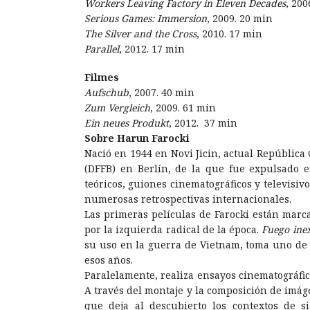
Workers Leaving Factory in Eleven Decades
, 200
Serious Games: Immersion
, 2009. 20 min
The Silver and the Cross
, 2010. 17 min
Parallel
, 2012. 17 min
Filmes
Aufschub
, 2007. 40 min
Zum Vergleich
, 2009. 61 min
Ein neues Produkt
, 2012. 37 min
Sobre Harun Farocki
Nació en 1944 en Novi Jicin, actual República
(DFFB) en Berlín, de la que fue expulsado en
teóricos, guiones cinematográficos y televisi
numerosas retrospectivas internacionales.
Las primeras películas de Farocki están marc
por la izquierda radical de la época.
Fuego inex
su uso en la guerra de Vietnam, toma uno de 
esos años.
Paralelamente, realiza ensayos cinematográfic
A través del montaje y la composición de imág
que deja al descubierto los contextos de sig