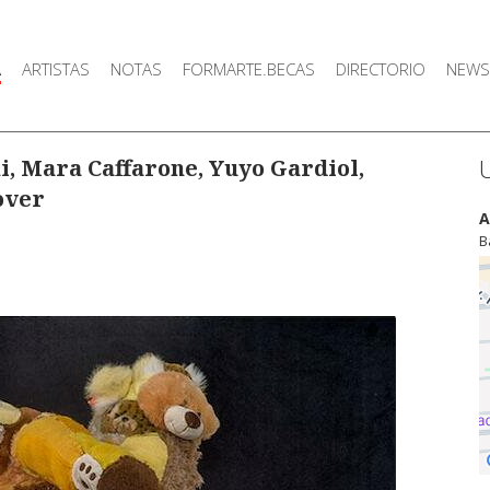
A
ARTISTAS
NOTAS
FORMARTE.BECAS
DIRECTORIO
NEWS
, Mara Caffarone, Yuyo Gardiol,
over
A
B