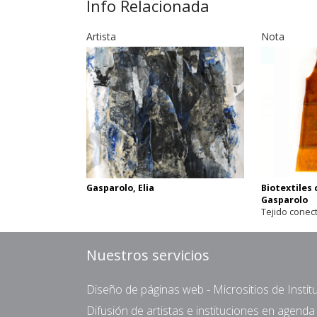
Info Relacionada
Artista
Nota
Gasparolo, Elia
Biotextiles
Gasparolo
Tejido conec
Nuestros servicios
Diseño de páginas web - Micrositios de Institu
Difusión de artistas e instituciones en agend