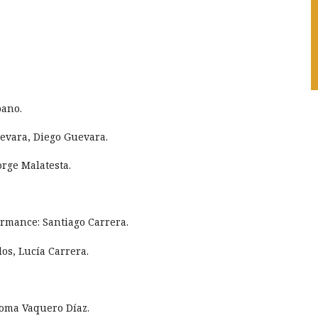
 Baulo.
bano.
evara, Diego Guevara.
orge Malatesta.
formance: Santiago Carrera.
os, Lucía Carrera.
oma Vaquero Díaz.