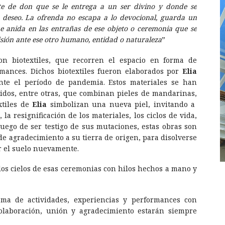
rte de don que se le entrega a un ser divino y donde se
 deseo. La ofrenda no escapa a lo devocional, guarda un
ue anida en las entrañas de ese objeto o ceremonia que se
sión ante ese otro humano, entidad o naturaleza
”
on biotextiles, que recorren el espacio en forma de
ormances. Dichos biotextiles fueron elaborados por
Elia
nte el período de pandemia. Estos materiales se han
idos, entre otras, que combinan pieles de mandarinas,
xtiles de
Elia
simbolizan una nueva piel, invitando a
la resignificación de los materiales, los ciclos de vida,
Luego de ser testigo de sus mutaciones, estas obras son
de agradecimiento a su tierra de origen, para disolverse
ar el suelo nuevamente.
los cielos de esas ceremonias con hilos hechos a mano y
ma de actividades, experiencias y performances con
colaboración, unión y agradecimiento estarán siempre