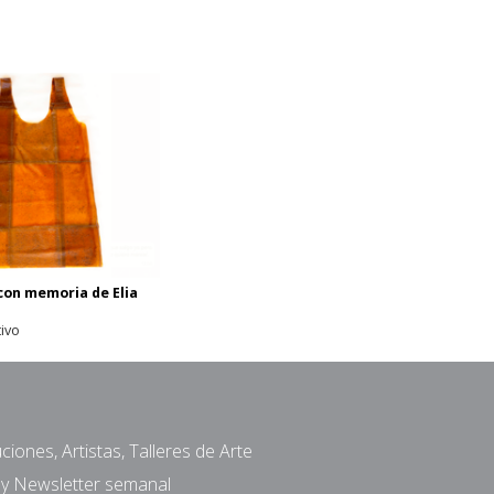
 con memoria de Elia
tivo
ciones, Artistas, Talleres de Arte
a y Newsletter semanal