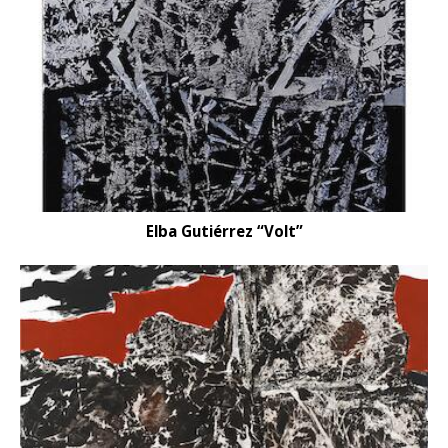
Elba Gutiérrez “Volt”