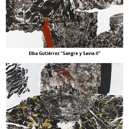
Elba Gutiérrez “Sangre y Savia II”