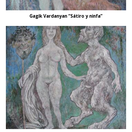
Gagik Vardanyan “Sátiro y ninfa”