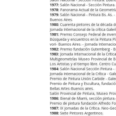
1977:
Salón Nacional - Sección Pintura.
1978:
Panorama Actual de la Geometrí­a 
1979:
Salón Nacional - Pintura Bs. As. 
Buenos Aires.
1980:
Cuarenta pintores de la década 
Jornada Internacional de la crí­tica Galer
1981:
Premio Consejo Federal de inver
Búsqueda y encuentros en la Pintura Pla
vori- Buenos Aires. - Jornada Internacion
1982:
Premio fundación Gutemberg - Bu
1983:
Jornada Internacional de la Crí­tic
Multigeometrí­as Museo Provincial de Be
Los Artistas y el tiempo libre. Centro C
1984:
Salón Nacional Sección Pintura - 
Jornada Internacional de la Crí­tica - Gal
Premio de Pintura Unión Carbide - Galerí
Premio de Pintura y Escultura, fundaci
Bellas Artes-Buenos aires.
Salón Provincial de Pintura, Museo Provi
1986:
Bienal de Miami, sección pintura.
Premio de pintura fundación Alfredo Fo
1987:
IX jornadas de la Crí­tica. Neo-Geo
1988:
Siete Pintores Argentinos.