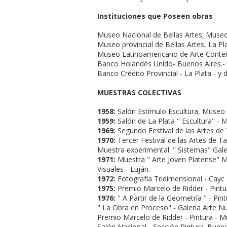
Instituciones que Poseen obras
Museo Nacional de Bellas Artes; Muse
Museo provincial de Bellas Artes, La Pl
Museo Latinoamericano de Arte Cont
Banco Holandés Unido- Buenos Aires.-
Banco Crédito Provincial - La Plata - y 
MUESTRAS COLECTIVAS
1958:
Salón Estí­mulo Escultura, Museo P
1959:
Salón de La Plata " Escultura" - M
1969:
Segundo Festival de las Artes de T
1970:
Tercer Festival de las Artes de Ta
Muestra experimental. " Sistemas" Gal
1971:
Muestra " Arte Joven Platense" Mu
Visuales - Luján.
1972:
Fotografí­a Tridimensional - Cayc 
1975:
Premio Marcelo de Ridder - Pintu
1976:
" A Partir de la Geometrí­a " - Pin
" La Obra en Proceso" - Galerí­a Arte N
Premio Marcelo de Ridder - Pintura - M
Salón Nacional - Sección Pintura. Bueno