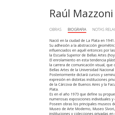
Raúl Mazzoni
OBRAS
BIOGRAFIA
NOTAS RELA
Nació en la ciudad de La Plata en 1941.
Su adhesión a la abstracción geométri
influenciados en aquél entonces por las
la Escuela Superior de Bellas Artes (hoy
El enrolamiento en esta tendencia plás
la carrera de comunicación visual, que 
Bellas Artes de la Universidad Nacional 
Posteriormente dictará cursos y semina
expresión en distintas instituciones pri
de la Cárcova de Buenos Aires y la Fac
Plata.
Es en el año 1973 que define su propues
numerosas exposiciones individuales y col
Poseen obras los principales museos del
Museo de Arte Moderno, Museo Sí­vori
instituciones y colecciones privadas en el