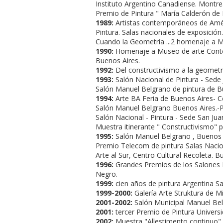
Instituto Argentino Canadiense. Montre
Premio de Pintura " Marí­a Calderón de
1989:
Artistas contemporáneos de Améric
Pintura. Salas nacionales de exposición
Cuando la Geometrí­a ...2 homenaje a 
1990:
Homenaje a Museo de arte Contemp
Buenos Aires.
1992:
Del constructivismo a la geometrí­
1993:
Salón Nacional de Pintura - Sede 
Salón Manuel Belgrano de pintura de B
1994:
Arte BA Feria de Buenos Aires- C
Salón Manuel Belgrano Buenos Aires.-P
Salón Nacional - Pintura - Sede San Jua
Muestra itinerante " Constructivismo" p
1995:
Salón Manuel Belgrano , Buenos Ai
Premio Telecom de pintura Salas Nacio
Arte al Sur, Centro Cultural Recoleta. B
1996:
Grandes Premios de los Salones Na
Negro.
1999:
cien años de pintura Argentina S
1999-2000:
Galerí­a Arte Struktura de M
2001-2002:
Salón Municipal Manuel Be
2001:
tercer Premio de Pintura Universi
2002:
Muestra "Allestimento continuo"