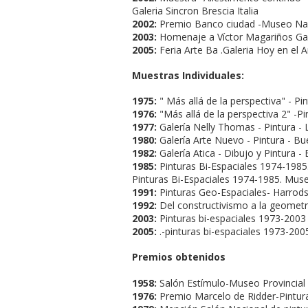
Galeria Sincron Brescia Italia
2002:
Premio Banco ciudad -Museo Naci
2003:
Homenaje a Ví­ctor Magariños Gale
2005:
Feria Arte Ba .Galeria Hoy en el A
Muestras Individuales:
1975:
" Más allá de la perspectiva" - Pi
1976:
"Más allá de la perspectiva 2" -P
1977:
Galerí­a Nelly Thomas - Pintura - 
1980:
Galerí­a Arte Nuevo - Pintura - Bu
1982:
Galerí­a Atica - Dibujo y Pintura -
1985:
Pinturas Bi-Espaciales 1974-1985
Pinturas Bi-Espaciales 1974-1985. Museo
1991:
Pinturas Geo-Espaciales- Harrods e
1992:
Del constructivismo a la geometrí­
2003:
Pinturas bi-espaciales 1973-200
2005:
.-pinturas bi-espaciales 1973-200
Premios obtenidos
1958:
Salón Estí­mulo-Museo Provincial 
1976:
Premio Marcelo de Ridder-Pintur