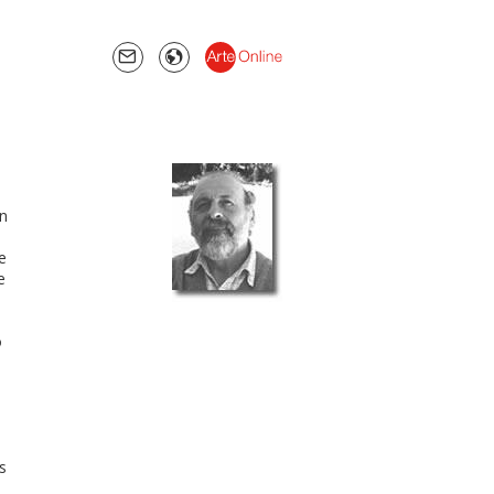
en
e
e
o
s