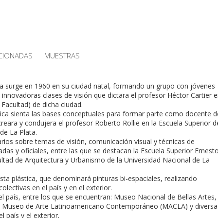
CIONADAS
MUESTRAS
ca surge en 1960 en su ciudad natal, formando un grupo con jóvenes
 innovadoras clases de visión que dictara el profesor Héctor Cartier 
 Facultad) de dicha ciudad.
tica sienta las bases conceptuales para formar parte como docente d
creara y condujera el profesor Roberto Rollie en la Escuela Superior d
de La Plata.
rios sobre temas de visión, comunicación visual y técnicas de
vadas y oficiales, entre las que se destacan la Escuela Superior Ernest
ultad de Arquitectura y Urbanismo de la Universidad Nacional de La
ta plástica, que denominará pinturas bi-espaciales, realizando
ectivas en el paí­s y en el exterior.
 paí­s, entre los que se encuentran: Museo Nacional de Bellas Artes,
, Museo de Arte Latinoamericano Contemporáneo (MACLA) y diversa
 paí­s y el exterior.