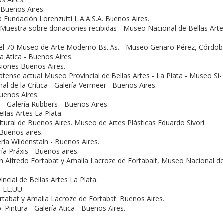
 Buenos Aires.
Fundación Lorenzutti L.A.A.S.A. Buenos Aires.
- Muestra sobre donaciones recibidas - Museo Nacional de Bellas Arte
del 70 Museo de Arte Moderno Bs. As. - Museo Genaro Pérez, Córdob
í­a Atica - Buenos Aires.
siones Buenos Aires.
tense actual Museo Provincial de Bellas Artes - La Plata - Museo Sí­
al de la Crí­tica - Galerí­a Vermeer - Buenos Aires.
enos Aires.
a - Galerí­a Rubbers - Buenos Aires.
llas Artes La Plata.
ultural de Buenos Aires. Museo de Artes Plásticas Eduardo Sí­vori.
Buenos aires.
erí­a Wildenstain - Buenos Aires.
­a Práxis - Buenos aires.
ón Alfredo Fortabat y Amalia Lacroze de Fortabalt, Museo Nacional d
ncial de Bellas Artes La Plata.
- EE.UU.
rtabat y Amalia Lacroze de Fortabat. Buenos Aires.
. Pintura - Galerí­a Atica - Buenos Aires.