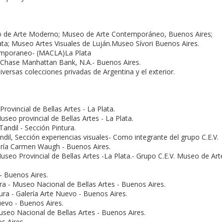
o de Arte Moderno; Museo de Arte Contemporáneo, Buenos Aires;
ata; Museo Artes Visuales de Luján.Museo Sí­vori Buenos Aires.
emporaneo- (MACLA)La Plata
 Chase Manhattan Bank, N.A.- Buenos Aires.
diversas colecciones privadas de Argentina y el exterior.
rovincial de Bellas Artes - La Plata.
useo provincial de Bellas Artes - La Plata.
andil - Sección Pintura.
ndil, Sección experiencias visuales- Como integrante del grupo C.E.V.
erí­a Carmen Waugh - Buenos Aires.
seo Provincial de Bellas Artes -La Plata.- Grupo C.E.V. Museo de Art
- Buenos Aires.
ra - Museo Nacional de Bellas Artes - Buenos Aires.
tura - Galerí­a Arte Nuevo - Buenos Aires.
uevo - Buenos Aires.
useo Nacional de Bellas Artes - Buenos Aires.
s Aires.