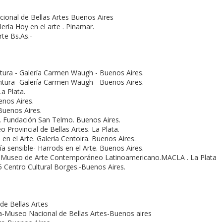
onal de Bellas Artes Buenos Aires
rí­a Hoy en el arte . Pinamar.
rte Bs.As.-
ntura - Galerí­a Carmen Waugh - Buenos Aires.
intura- Galerí­a Carmen Waugh - Buenos Aires.
La Plata.
enos Aires.
 Buenos Aires.
. Fundación San Telmo. Buenos Aires.
 Provincial de Bellas Artes. La Plata.
n el Arte. Galerí­a Centoira. Buenos Aires.
a sensible- Harrods en el Arte. Buenos Aires.
3 Museo de Arte Contemporáneo Latinoamericano.MACLA . La Plata
5 Centro Cultural Borges.-Buenos Aires.
de Bellas Artes
a-Museo Nacional de Bellas Artes-Buenos aires