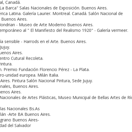
al, Canadá.
 La Barca" Salas Nacionales de Exposición. Buenos Aires.
a Latina. Galerí­a Laurier. Montreal. Canadá. Salón Nacional de
. Buenos Aires.
Mondrian - Museo de Arte Moderno Buenos Aires.
oráneo al " El Manifiesto del Realismo 1920" - Galerí­a vermeer.
a sensible - Harrods en el Arte. Buenos Aires.
Jujuy.
uenos Aires.
entro Cutural Recoleta.
intura.
n. Premio Fundación Florencio Pérez - La Plata.
ro-unidad europea. Milán Italia.
res. Pintura Salón Nacional Pintura, Sede Jujuy.
nales, Buenos Aires.
uenos Aires.
cionales de Artes Plásticas, Museo Municipal de Bellas Artes de Rí­
alas Nacionales Bs.As
ilán -Arte BA Buenos Aires.
lgrano Buenos Aires-
dad del Salvador