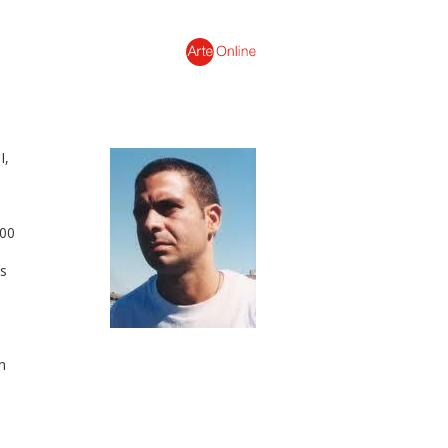
I,
000
os
n