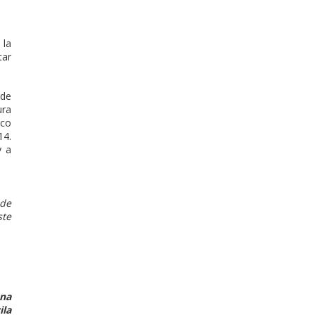
 la
tar
 de
ura
ico
14.
y a
.
 de
ste
na
ila