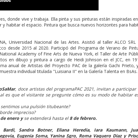
, donde vive y trabaja. Ella pinta y sus pinturas están inspiradas en
 y habitar el espacio. Pintura que busca nuevos horizontes para habi
UNA, Universidad Nacional de las Artes. Asistió al taller ALCO SRL
co desde 2015 al 2020. Participó del Programa de Verano de Pint
 National Academy of Fine Arts de Nueva York, el Taller de Arte Públ
ctos en dibujo y pintura a cargo de Heidi Johnson en el JCC, en 19
ma anual de Artistas del Proyecto PAC de la galería Gachi Prieto, 
uestra individual titulada "Luisiana II" en la Galería Talenta en BsAs
oSaMar
, doce artistas del programaPAC 2021, invitan a participar
pal es que el visitante se pregunte cómo es su modo de habitar e
sentimos una pulsión titubeante?
borde impreciso?
 de enero y
se extenderá hasta el
8 de febrero.
 Bardi, Sandra Botner, Eliana Heredia, Iara Kaumann, Jua
egovia, Eugenia Soma, Yanina Sgro, Roma Vaquero Diaz y Prisc