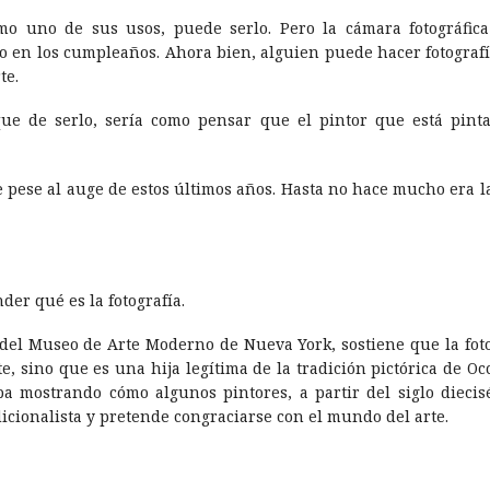
como uno de sus usos, puede serlo. Pero la cámara fotográfic
o en los cumpleaños. Ahora bien, alguien puede hacer fotografí­
te.
orque de serlo, serí­a como pensar que el pintor que está pin
te pese al auge de estos últimos años. Hasta no hace mucho era l
er qué es la fotografí­a.
a del Museo de Arte Moderno de Nueva York, sostiene que la foto
e, sino que es una hija legí­tima de la tradición pictórica de O
ba mostrando cómo algunos pintores, a partir del siglo dieci
adicionalista y pretende congraciarse con el mundo del arte.