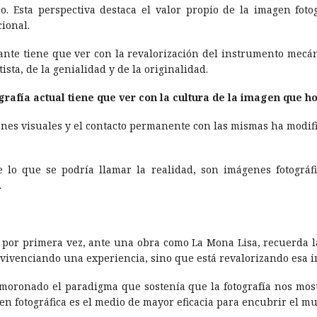
ro. Esta perspectiva destaca el valor propio de la imagen fot
ional.
esante tiene que ver con la revalorización del instrumento mecá
ista, de la genialidad y de la originalidad.
rafí­a actual tiene que ver con la cultura
de la imagen que ho
genes visuales y el contacto permanente con las mismas ha modif
 lo que se podrí­a llamar la realidad, son imágenes fotográf
.
 por primera vez, ante una obra como La Mona Lisa, recuerda la
tá vivenciando una experiencia, sino que está revalorizando esa 
oronado el paradigma que sostení­a que la fotografí­a nos mos
 fotográfica es el medio de mayor eficacia para encubrir el mu