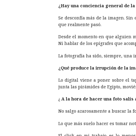
¿Hay una conciencia general de la
Se desconfí­a más de la imagen. Sin
que realmente pasó.
Desde el momento en que alguien modi
Ni hablar de los epí­grafes que acomp
La fotografí­a ha sido, siempre, una
¿Qué produce la irrupción de la im
Lo digital viene a poner sobre el 
junta las pirámides de Egipto, movié
¿
A la hora de hacer una foto salí­
No salgo azarosamente a buscar la 
Lo que más suelo hacer es tomar notas
El click en mi trabajo es lo meno