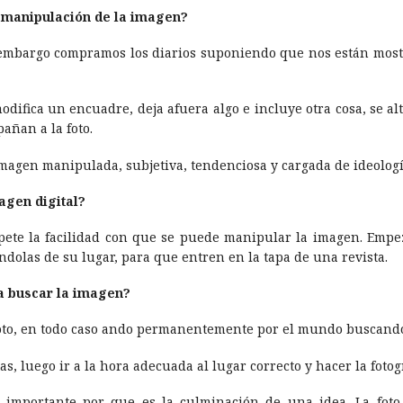
 manipulación de la imagen?
 embargo compramos los diarios suponiendo que nos están mostran
fica un encuadre, deja afuera algo e incluye otra cosa, se alte
añan a la foto.
 imagen manipulada, subjetiva, tendenciosa y cargada de ideologí­
agen digital?
tapete la facilidad con que se puede manipular la imagen. Empe
ndolas de su lugar, para que entren en la tapa de una revista.
s a buscar la imagen?
foto, en todo caso ando permanentemente por el mundo buscand
, luego ir a la hora adecuada al lugar correcto y hacer la fotogra
s importante por que es la culminación de una idea. La foto