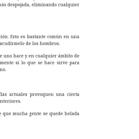
 más despojada, eliminando cualquier
ución. Esto es bastante común en una
sacudí­rmelo de los hombros.
que uno hace y en cualquier ámbito de
mente si lo que se hace sirve para
no.
fí­as actuales provoquen una cierta
nteriores.
ace que mucha gente se quede helada