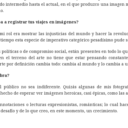
odo intermedio hasta el actual, en el que produzco una imagen
o.
a a registrar tus viajes en imágenes?
mi rol era mostrar las injusticias del mundo y hacer la revol
el tiempo esta especie de imperativo categórico pesadí­simo pude 
s polí­ticas o de compromiso social, están presentes en todo lo 
en el terreno del arte no tiene que estar pensando constante
rte por definición cambia todo: cambia al mundo y lo cambia a u
obra?
l público no sea indiferente. Quizás algunas de mis fotogra
 hecho de esperar ver imágenes heroicas, casi épicas, como las a
onnotaciones o lecturas expresionistas, románticas; lo cual h
l desafí­o y de lo que creo, en este momento, un crecimiento.