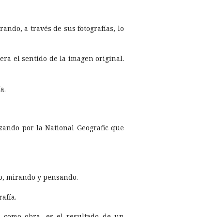
do, a través de sus fotografí­as, lo
ra el sentido de la imagen original.
a.
zando por la National Geografic que
o, mirando y pensando.
fí­a.
, como obra, es el resultado de un