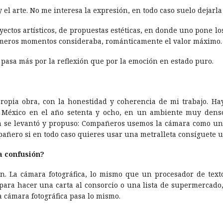
 y el arte. No me interesa la expresión, en todo caso suelo dejarl
ctos artí­sticos, de propuestas estéticas, en donde uno pone los 
rimeros momentos consideraba, románticamente el valor máximo.
a pasa más por la reflexión que por la emoción en estado puro.
opia obra, con la honestidad y coherencia de mi trabajo. Ha
n México en el año setenta y ocho, en un ambiente muy den
 se levantó y propuso: Compañeros usemos la cámara como una
añero si en todo caso quieres usar una metralleta consí­guete u
a confusión?
ón. La cámara fotográfica, lo mismo que un procesador de tex
para hacer una carta al consorcio o una lista de supermercado,
a cámara fotográfica pasa lo mismo.